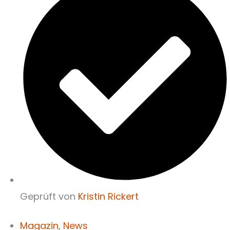
Geprüft von
Kristin Rickert
Magazin
,
News