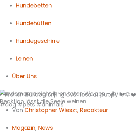
Hundebetten
Hundehütten
Hundegeschirre
Leinen
Über Uns
Hundemama sieht ihren toten Welpen – ihre
Reaktion lässt die Seele weinen
Von
Christopher Wieszt,
Redakteur
Magazin
,
News