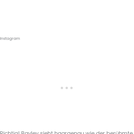
Instagram
Richtig! Bayley sieht haargenau wie der berühmte