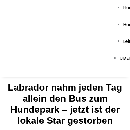
Hu
Hu
Le
ÜBE
Labrador nahm jeden Tag
allein den Bus zum
Hundepark – jetzt ist der
lokale Star gestorben