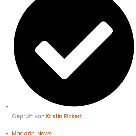
Geprüft von
Kristin Rickert
Magazin
,
News