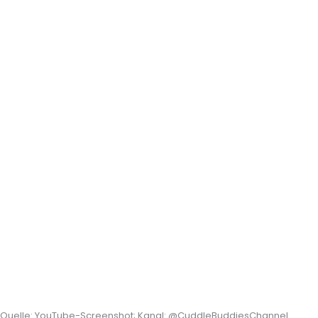
Quelle: YouTube-Screenshot; Kanal: @CuddleBuddiesChannel