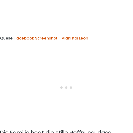
Quelle:
Facebook Screenshot – Alani Kai Leon
Die Familie hegt die stille Hoffnung, dass