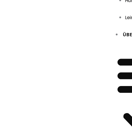
Hu
Le
ÜBE