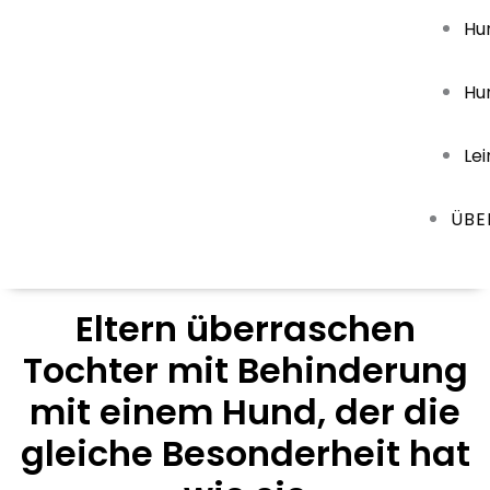
Hu
Hu
Le
ÜBE
Eltern überraschen
Tochter mit Behinderung
mit einem Hund, der die
gleiche Besonderheit hat