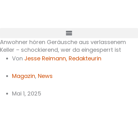
Zum
Inhalt
springen
Anwohner hören Geräusche aus verlassenem
Keller – schockierend, wer da eingesperrt ist
Von
Jesse Reimann,
Redakteurin
Magazin
,
News
Mai 1, 2025