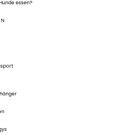
 Hunde essen?
EN
nsport
hänger
en
gys