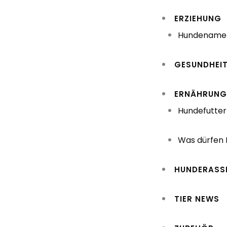
Zum
ERZIEHUNG
Inhalt
Hundename
springen
GESUNDHEI
ERNÄHRUN
Hundefutter
Was dürfen
HUNDERASS
TIER NEWS