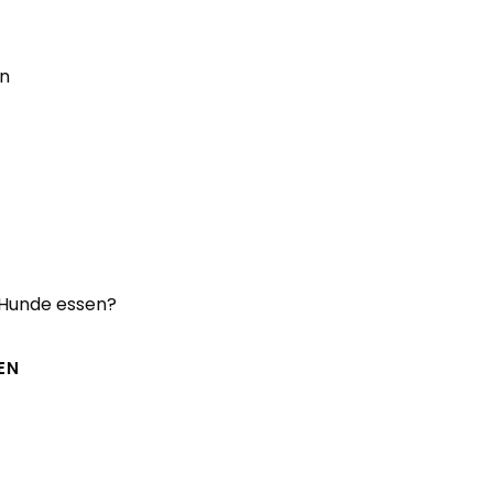
n
T
G
 Hunde essen?
EN