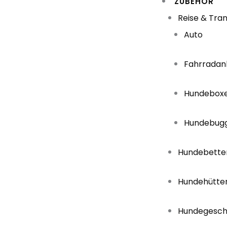
ZUBEHÖR
Reise & Tra
Auto
Fahrradan
Hundebox
Hundebug
Hundebette
Hundehütte
Hundegesch