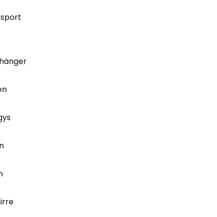
nsport
hänger
en
gys
n
n
irre