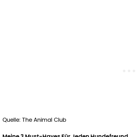
Quelle: The Animal Club
Meine 3 Must-Haves Für Jeden Hundefreund​