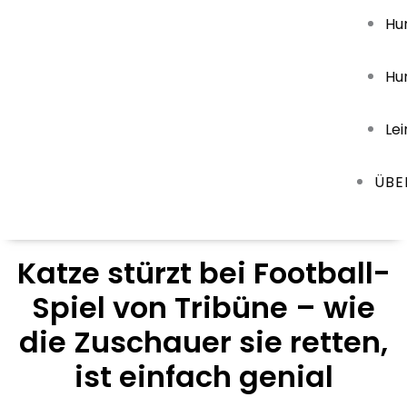
Hu
Hu
Le
ÜBE
Katze stürzt bei Football-
Spiel von Tribüne – wie
die Zuschauer sie retten,
ist einfach genial