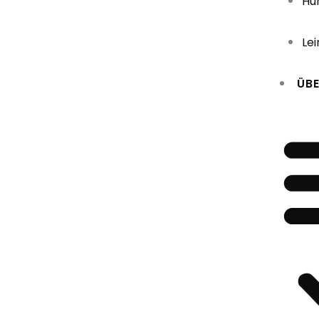
Hu
Le
ÜBE