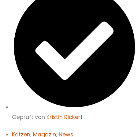
Geprüft von
Kristin Rickert
Katzen
,
Magazin
,
News