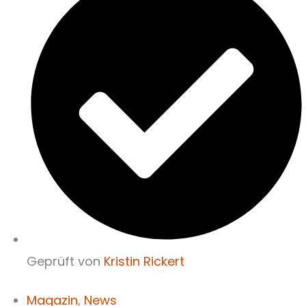
Geprüft von
Kristin Rickert
Magazin
,
News