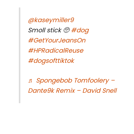
@kaseymiller9
Smoll stick 🥺
#dog
#GetYourJeansOn
#HPRadicalReuse
#dogsofttiktok
♬ Spongebob Tomfoolery –
Dante9k Remix – David Snell