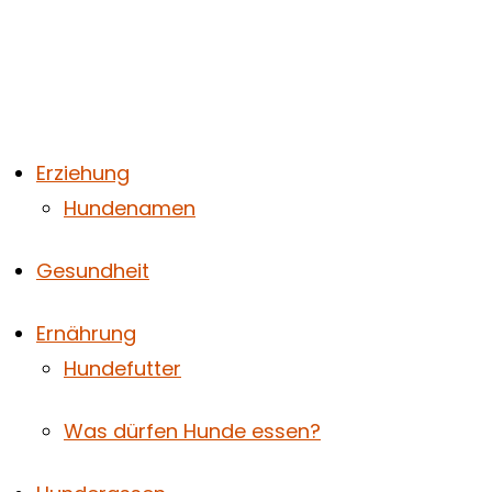
Zum
Hier
Name*
E-
Website
Inhalt
eingeben…
Mail-
springen
Adresse*
Erziehung
Hundenamen
Gesundheit
Ernährung
Hundefutter
Was dürfen Hunde essen?