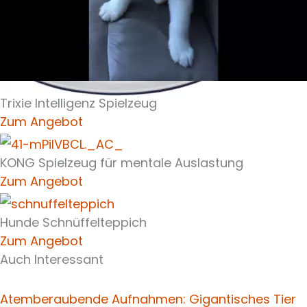
Trixie Intelligenz Spielzeug
Zum Angebot
KONG Spielzeug für mentale Auslastung
Zum Angebot
Hunde Schnüffelteppich
Zum Angebot
Auch Interessant
Atemberaubende Aufnahmen: Gigantisches Tier