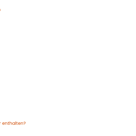
n
r enthalten?