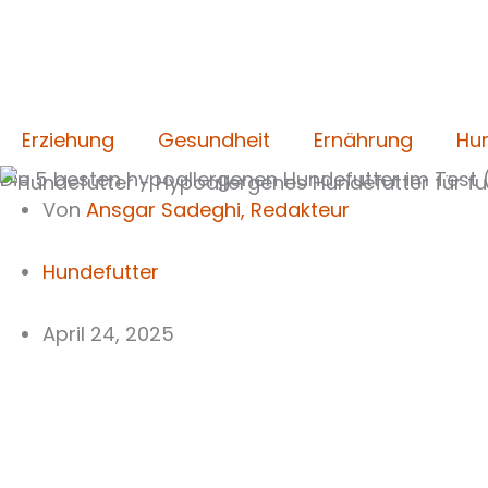
Zum
Inhalt
springen
Erziehung
Gesundheit
Ernährung
Hu
Die 5 besten hypoallergenen Hundefutter im Test 
Von
Ansgar Sadeghi,
Redakteur
Hundefutter
April 24, 2025