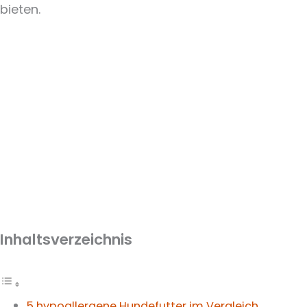
bieten.
Inhaltsverzeichnis
5 hypoallergene Hundefutter im Vergleich