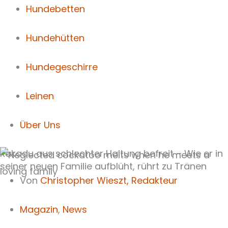
Hundebetten
Hundehütten
Hundegeschirre
Leinen
Über Uns
Kakadu aus schlechter Haltung befreit – Wie er in
seiner neuen Familie aufblüht, rührt zu Tränen
Von
Christopher Wieszt,
Redakteur
Magazin
,
News