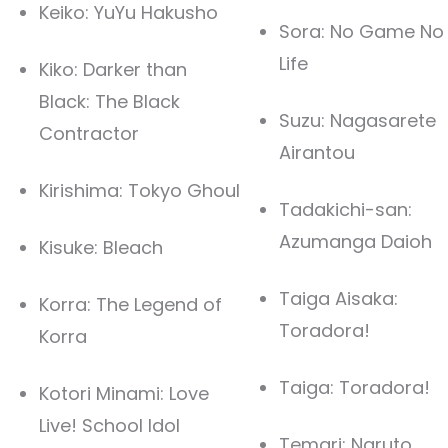
Keiko: YuYu Hakusho
Sora: No Game No
Life
Kiko: Darker than
Black: The Black
Suzu: Nagasarete
Contractor
Airantou
Kirishima: Tokyo Ghoul
Tadakichi-san:
Azumanga Daioh
Kisuke: Bleach
Taiga Aisaka:
Korra: The Legend of
Toradora!
Korra
Taiga: Toradora!
Kotori Minami: Love
Live! School Idol
Temari: Naruto