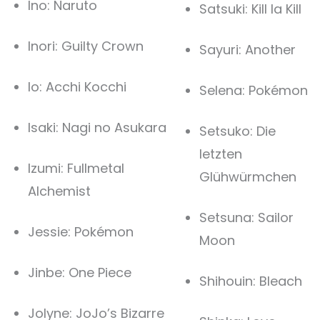
Ino: Naruto
Satsuki: Kill la Kill
Inori: Guilty Crown
Sayuri: Another
Io: Acchi Kocchi
Selena: Pokémon
Isaki: Nagi no Asukara
Setsuko: Die
letzten
Izumi: Fullmetal
Glühwürmchen
Alchemist
Setsuna: Sailor
Jessie: Pokémon
Moon
Jinbe: One Piece
Shihouin: Bleach
Jolyne: JoJo’s Bizarre