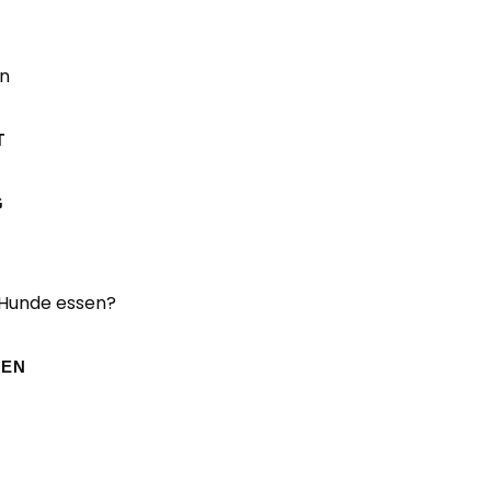
n
T
G
 Hunde essen?
SEN