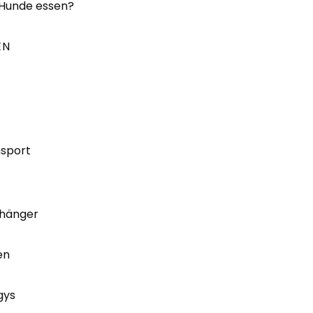
 Hunde essen?
EN
nsport
hänger
en
gys