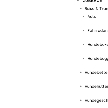
ZUBEHÖR
Reise & Tra
Auto
Fahrradan
Hundebox
Hundebug
Hundebette
Hundehütte
Hundegesch