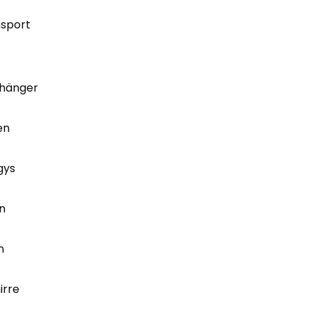
nsport
hänger
en
gys
n
n
irre