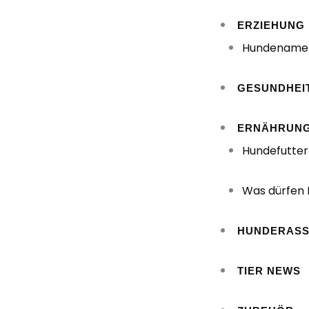
Zum
ERZIEHUNG
Inhalt
Hundename
springen
GESUNDHEI
ERNÄHRUN
Hundefutter
Was dürfen
HUNDERAS
TIER NEWS