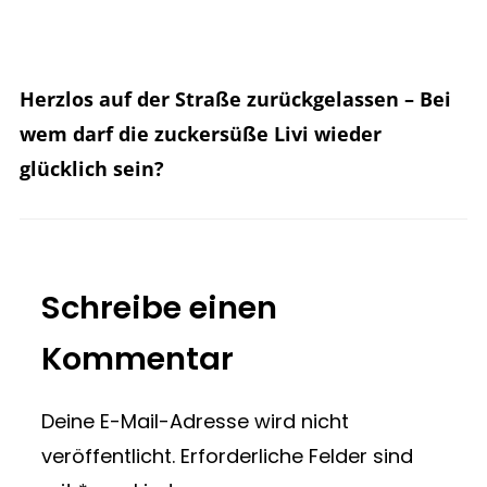
Herzlos auf der Straße zurückgelassen – Bei
wem darf die zuckersüße Livi wieder
glücklich sein?
Hier
Name*
E-
Website
eingeben…
Mail-
Schreibe einen
Adresse*
Kommentar
Deine E-Mail-Adresse wird nicht
veröffentlicht.
Erforderliche Felder sind