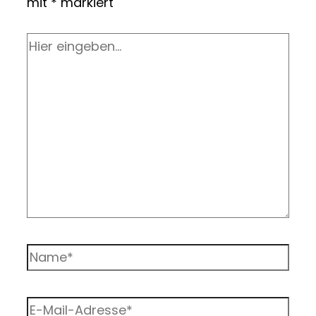
mit
*
markiert