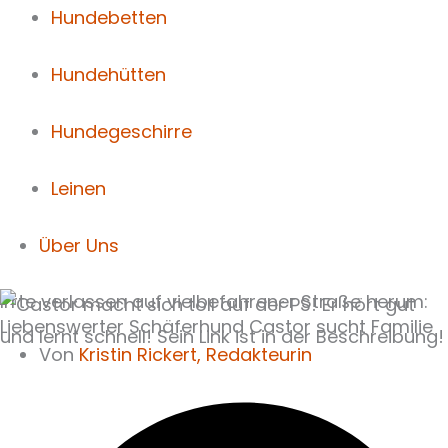
Hundebetten
Hundehütten
Hundegeschirre
Leinen
Über Uns
Irrte verlassen auf vielbefahrener Straße herum:
Liebenswerter Schäferhund Castor sucht Familie
Von
Kristin Rickert,
Redakteurin