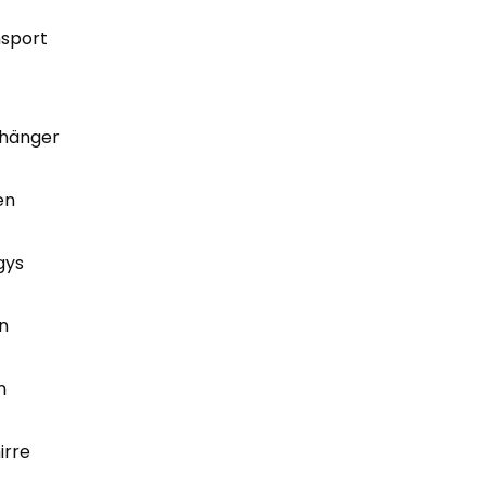
nsport
hänger
en
gys
n
n
irre