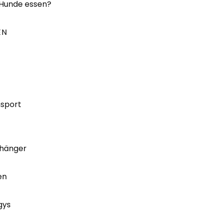
 Hunde essen?
EN
nsport
hänger
en
gys