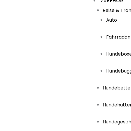
ZUBEHÖR
Reise & Tra
Auto
Fahrradan
Hundebox
Hundebug
Hundebette
Hundehütte
Hundegesch