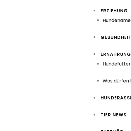
Zum
ERZIEHUNG
Inhalt
Hundename
springen
GESUNDHEI
ERNÄHRUN
Hundefutter
Was dürfen
HUNDERASS
TIER NEWS