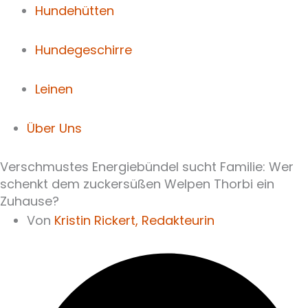
Hundehütten
Hundegeschirre
Leinen
Über Uns
Verschmustes Energiebündel sucht Familie: Wer
schenkt dem zuckersüßen Welpen Thorbi ein
Zuhause?
Von
Kristin Rickert,
Redakteurin