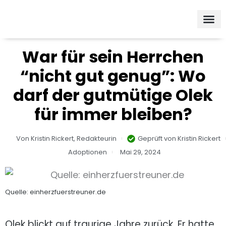
Zum
Inhalt
springen
War für sein Herrchen
“nicht gut genug”: Wo
darf der gutmütige Olek
für immer bleiben?
Von
Kristin Rickert,
Redakteurin
Geprüft von
Kristin Rickert
Adoptionen
Mai 29, 2024
Quelle: einherzfuerstreuner.de
Olek blickt auf traurige Jahre zurück. Er hatte