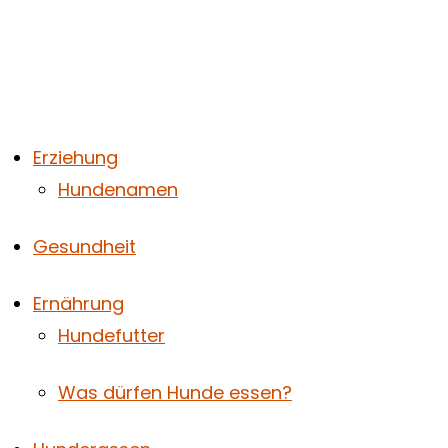
Zum
Hier
Name*
E-
Website
Inhalt
eingeben…
Mail-
springen
Adresse*
Erziehung
Hundenamen
Gesundheit
Ernährung
Hundefutter
Was dürfen Hunde essen?