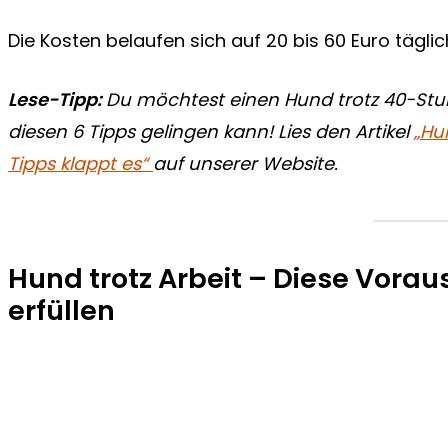
Die Kosten belaufen sich auf 20 bis 60 Euro täglic
Lese-Tipp:
Du möchtest einen Hund trotz 40-Stu
diesen 6 Tipps gelingen kann! Lies den Artikel
„Hu
Tipps klappt es“
auf unserer Website.
Hund trotz Arbeit – Diese Vorau
erfüllen