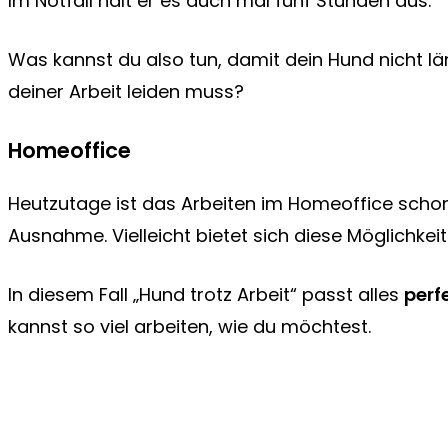
Im Notfall hält er es auch mal fünf Stunden aus.
Was kannst du also tun, damit dein Hund nicht län
deiner Arbeit leiden muss?
Homeoffice
Heutzutage ist das Arbeiten im Homeoffice schon
Ausnahme. Vielleicht bietet sich diese Möglichkeit
In diesem Fall „Hund trotz Arbeit“ passt alles
perf
kannst so viel arbeiten, wie du möchtest.