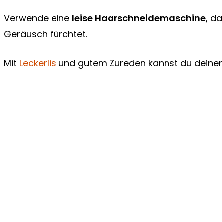
Verwende eine
leise Haarschneidemaschine
, d
Geräusch fürchtet.
Mit
Leckerlis
und gutem Zureden kannst du deinen