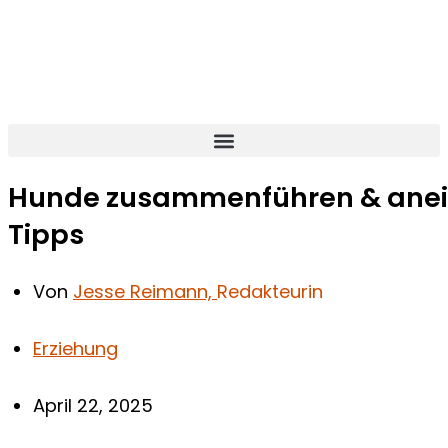
Zum
Hier
Name*
E-
Website
Inhalt
eingeben…
Mail-
springen
Adresse*
Hunde zusammenführen & anein
Tipps
Von
Jesse Reimann,
Redakteurin
Erziehung
April 22, 2025