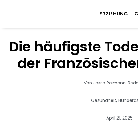
Zum
Inhalt
ERZIEHUNG
G
springen
Die häufigste Tod
der Französische
Von
Jesse Reimann,
Reda
Gesundheit
,
Hundera
April 21, 2025