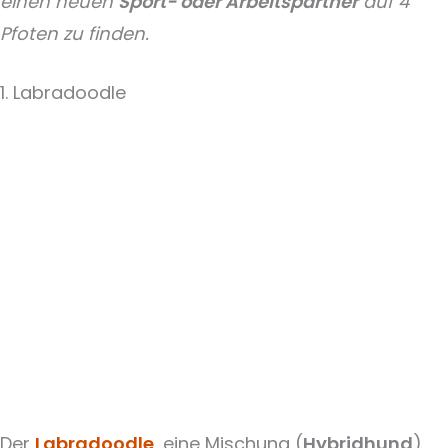
einen neuen
Sport- oder Arbeitspartner
auf 4
Pfoten zu finden.
1. Labradoodle
Der
Labradoodle
, eine Mischung (
Hybridhund
)