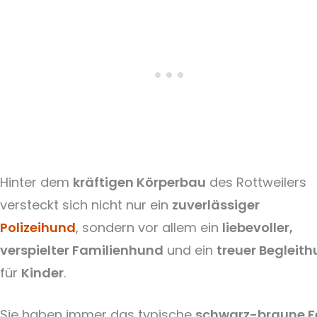
Hinter dem
kräftigen Körperbau
des Rottweilers
versteckt sich nicht nur ein
zuverlässiger
Polizeihund
, sondern vor allem ein
liebevoller,
verspielter Familienhund
und ein
treuer Begleit
für
Kinder
.
Sie haben immer das typische
schwarz-braune Fe