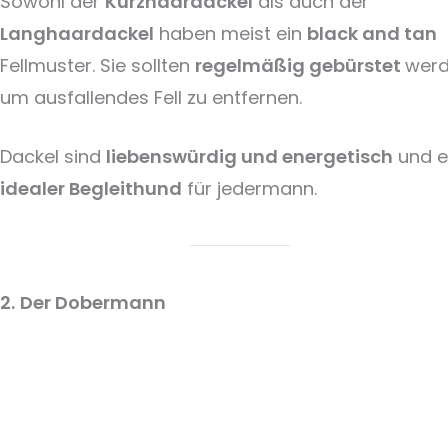
Sowohl der
Kurzhaardackel
als auch der
Langhaardackel
haben meist ein
black and tan
Fellmuster. Sie sollten
regelmäßig gebürstet
werd
um ausfallendes Fell zu entfernen.
Dackel sind
liebenswürdig und energetisch
und e
idealer Begleithund
für jedermann.
2.
Der Dobermann