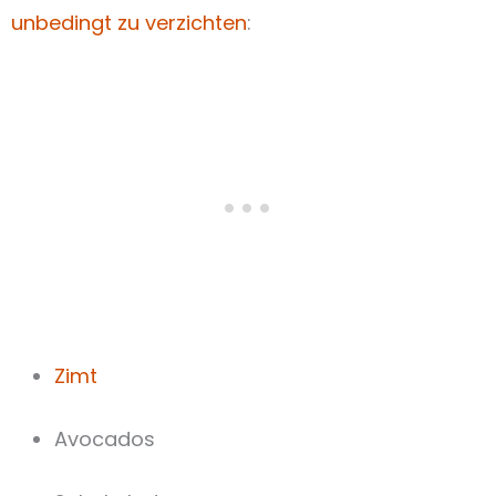
unbedingt zu verzichten
:
Zimt
Avocados