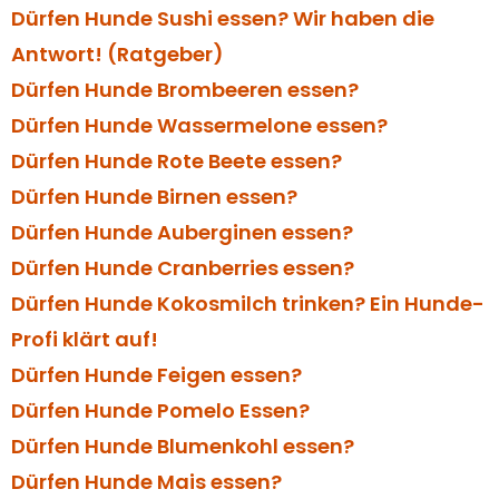
Dürfen Hunde Sushi essen? Wir haben die
Antwort! (Ratgeber)
Dürfen Hunde Brombeeren essen?
Dürfen Hunde Wassermelone essen?
Dürfen Hunde Rote Beete essen?
Dürfen Hunde Birnen essen?
Dürfen Hunde Auberginen essen?
Dürfen Hunde Cranberries essen?
Dürfen Hunde Kokosmilch trinken? Ein Hunde-
Profi klärt auf!
Dürfen Hunde Feigen essen?
Dürfen Hunde Pomelo Essen?
Dürfen Hunde Blumenkohl essen?
Dürfen Hunde Mais essen?