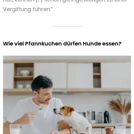
Vergiftung führen.”
Wie viel Pfannkuchen dürfen Hunde essen?