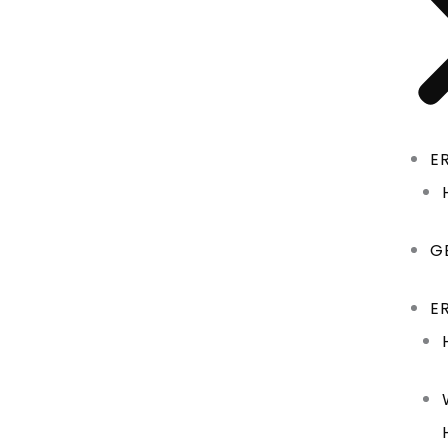
E
G
E