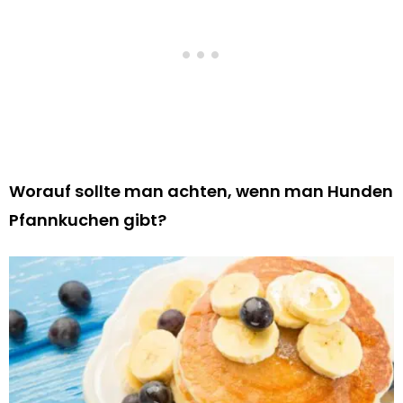
Worauf sollte man achten, wenn man Hunden
Pfannkuchen gibt?