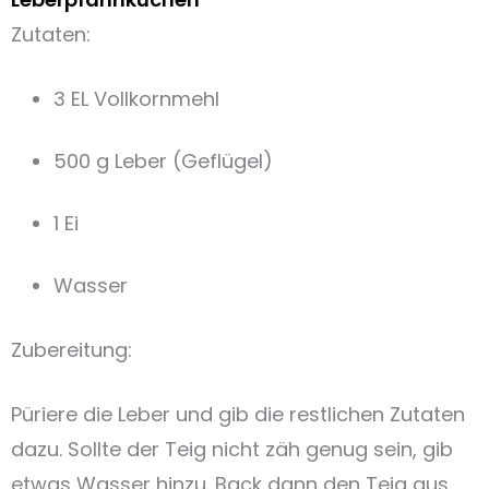
Zutaten:
3 EL Vollkornmehl
500 g Leber (Geflügel)
1 Ei
Wasser
Zubereitung:
Püriere die Leber und gib die restlichen Zutaten
dazu. Sollte der Teig nicht zäh genug sein, gib
etwas Wasser hinzu. Back dann den Teig aus.