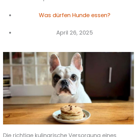
Was dürfen Hunde essen?
April 26, 2025
Die richtige kulinarische Versorgung eines