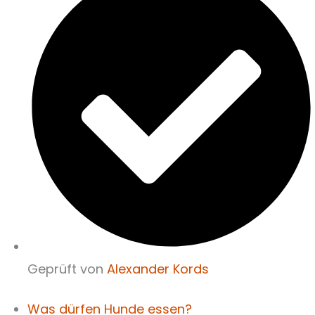
Geprüft von
Alexander Kords
Was dürfen Hunde essen?