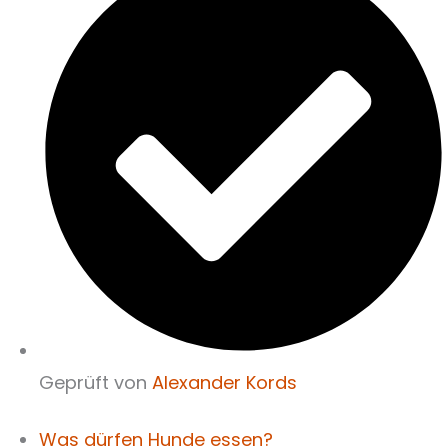
Geprüft von
Alexander Kords
Was dürfen Hunde essen?