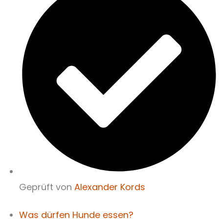
Geprüft von
Alexander Kords
Was dürfen Hunde essen?