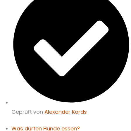
Geprüft von
Alexander Kords
Was dürfen Hunde essen?